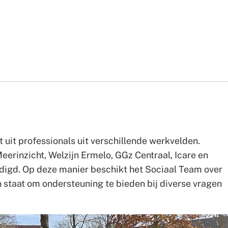
Wie
Contact en
zijn
Samenwerking
spreekuren
we
 uit professionals uit verschillende werkvelden.
rinzicht, Welzijn Ermelo, GGz Centraal, Icare en
igd. Op deze manier beschikt het Sociaal Team over
n staat om ondersteuning te bieden bij diverse vragen