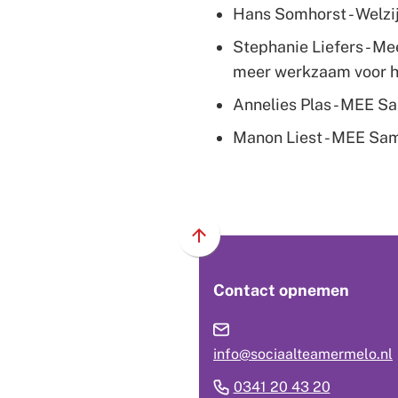
Hans Somhorst - Welzi
Stephanie Liefers - Me
meer werkzaam voor h
Annelies Plas - MEE S
Manon Liest - MEE Sam
Scroll
naar
Contact opnemen
boven
naar
het
info@sociaalteamermelo.nl
begin
van
(Verwijst
0341 20 43 20