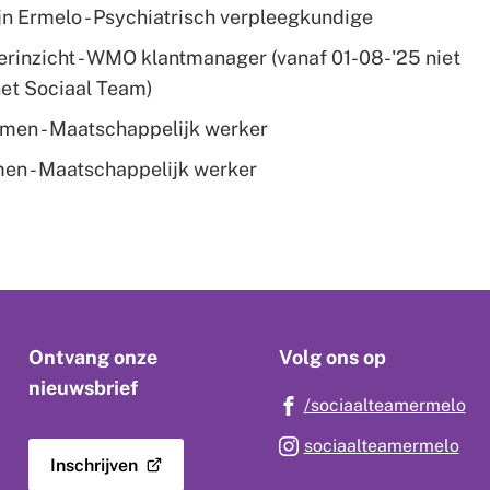
jn Ermelo - Psychiatrisch verpleegkundige
erinzicht - WMO klantmanager (vanaf 01-08-'25 niet
et Sociaal Team)
amen - Maatschappelijk werker
en - Maatschappelijk werker
Ontvang onze
Volg ons op
nieuwsbrief
(V
/sociaalteamermelo
(Verwijst
na
(Ve
sociaalteamermelo
naar
ee
Inschrijven
naa
(Verwijst